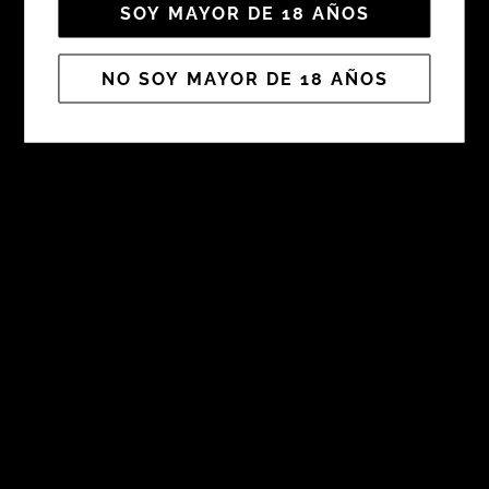
SOY MAYOR DE 18 AÑOS
NO SOY MAYOR DE 18 AÑOS
BODEGAS XIMÉNEZ SPÍNOLA
Ctra. Jerez - Sanlúcar desvío Las Tablas Km 1,5
11408 Jerez de la Frontera · Cádiz
SPAIN
Política de Privacidad
Aviso Legal
Política de Cookie
+34 956 348 000
El proyecto con título: “Creación de nuevo centro productivo de Bodegas.“, ha recibido financiación del
Ministerio, dentro del Programa de Reindustrialización y Fomento de la Competitividad Industrial. N.º
Expediente: RCI-100000-2017-16.